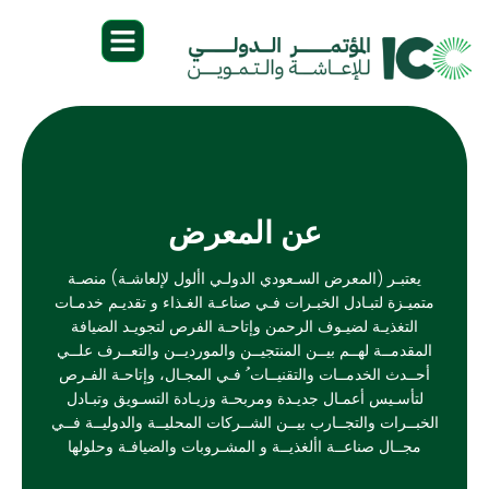
عن المعرض
يعتبـر (المعرض السـعودي الدولـي األول لإلعاشـة) منصـة
تميـزة لتبـادل الخبـرات فـي صناعـة الغـذاء و تقديـم خدمـات
التغذيـة لضيـوف الرحمن وإتاحـة الفرص لتجويـد الضيافة
المقدمــة لهــم بيــن المنتجيــن والمورديــن والتعــرف علــي
أحــدث الخدمــات والتقنيــات ُ فـي المجـال، وإتاحـة الفـرص
لتأسـيس أعمـال جديـدة ومربحـة وزيـادة التسـويق وتبـادل
لخبــرات والتجــارب بيــن الشــركات المحليــة والدوليــة فــي
مجــال صناعــة األغذيــة و المشـروبات والضيافـة وحلولها